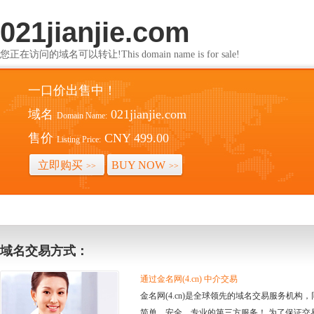
021jianjie.com
您正在访问的域名可以转让!This domain name is for sale!
一口价出售中！
域名
021jianjie.com
Domain Name:
售价
CNY 499.00
Listing Price:
立即购买
BUY NOW
>>
>>
域名交易方式：
通过金名网(4.cn) 中介交易
金名网(4.cn)是全球领先的域名交易服务机
简单、安全、专业的第三方服务！ 为了保证交