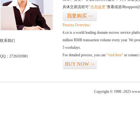
具体交易流程可
“点击这里”
查看或咨询support@
我要购买
>>
Process Overview:
4.cn is a world leading domain escrow service plat
million RMB transaction volume every year. We promi
联系我们
5 workdays.
For detailed process, you can
“visit here”
or contact
QQ：2726103981
BUY NOW
>>
Copyright © 1998 -2025 www.0